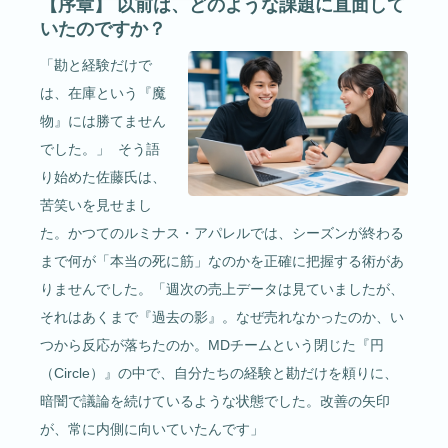
【序章】 以前は、どのような課題に直面して
いたのですか？
「勘と経験だけで
は、在庫という『魔
物』には勝てません
でした。」 そう語
り始めた佐藤氏は、
苦笑いを見せまし
た。かつてのルミナス・アパレルでは、シーズンが終わる
まで何が「本当の死に筋」なのかを正確に把握する術があ
りませんでした。「週次の売上データは見ていましたが、
それはあくまで『過去の影』。なぜ売れなかったのか、い
つから反応が落ちたのか。MDチームという閉じた『円
（Circle）』の中で、自分たちの経験と勘だけを頼りに、
暗闇で議論を続けているような状態でした。改善の矢印
が、常に内側に向いていたんです」